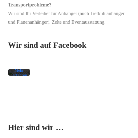
Transportprobleme?
Wir sind Ihr Verleiher für Anhänger (auch Tiefkühlanhänger
Mit
und Planenanhänger), Zelte und Eventausstattung
dem
Laden
des
Beitrags
Wir sind auf Facebook
akzeptieren
Sie die
Datenschutzerklärung
von
Facebook.
Mehr
erfahren
Beitrag
laden
Facebook-
Mit dem
Beiträge
Laden der
immer
Karte
entsperren
Hier sind wir …
akzeptieren
Sie die
Datenschutzerklärung