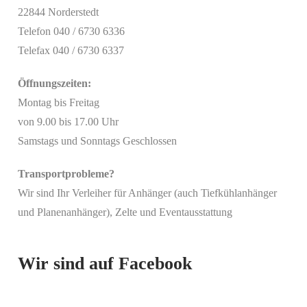
22844 Norderstedt
Telefon 040 / 6730 6336
Telefax 040 / 6730 6337
Öffnungszeiten:
Montag bis Freitag
von 9.00 bis 17.00 Uhr
Samstags und Sonntags Geschlossen
Transportprobleme?
Wir sind Ihr Verleiher für Anhänger (auch Tiefkühlanhänger
Mit
und Planenanhänger), Zelte und Eventausstattung
dem
Laden
des
Beitrags
Wir sind auf Facebook
akzeptieren
Sie die
Datenschutzerklärung
von