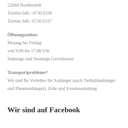
22844 Norderstedt
Telefon 040 / 6730 6336
Telefax 040 / 6730 6337
Öffnungszeiten:
Montag bis Freitag
von 9.00 bis 17.00 Uhr
Samstags und Sonntags Geschlossen
Transportprobleme?
Wir sind Ihr Verleiher für Anhänger (auch Tiefkühlanhänger
Mit
und Planenanhänger), Zelte und Eventausstattung
dem
Laden
des
Beitrags
Wir sind auf Facebook
akzeptieren
Sie die
Datenschutzerklärung
von