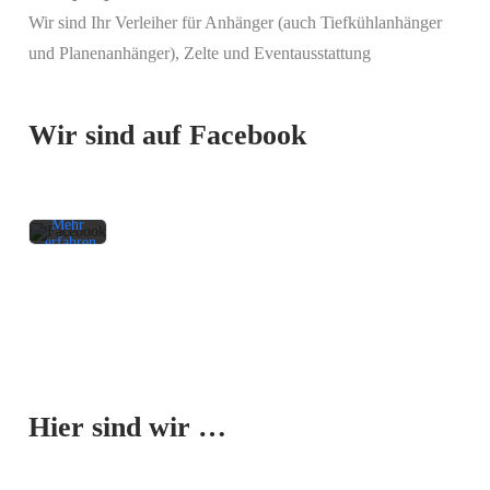
Wir sind Ihr Verleiher für Anhänger (auch Tiefkühlanhänger
Mit
und Planenanhänger), Zelte und Eventausstattung
dem
Laden
des
Beitrags
Wir sind auf Facebook
akzeptieren
Sie die
Datenschutzerklärung
von
Facebook.
Mehr
erfahren
Beitrag
laden
Facebook-
Mit dem
Beiträge
Laden der
immer
Karte
entsperren
Hier sind wir …
akzeptieren
Sie die
Datenschutzerklärung
von