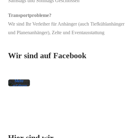
Samstags und Sonntags Geschlossen
Transportprobleme?
Wir sind Ihr Verleiher für Anhänger (auch Tiefkühlanhänger
Mit
und Planenanhänger), Zelte und Eventausstattung
dem
Laden
des
Beitrags
Wir sind auf Facebook
akzeptieren
Sie die
Datenschutzerklärung
von
Facebook.
Mehr
erfahren
Beitrag
laden
Facebook-
Mit dem
Beiträge
Laden der
immer
Karte
entsperren
Hier sind wir …
akzeptieren