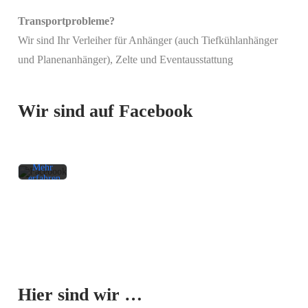
Transportprobleme?
Wir sind Ihr Verleiher für Anhänger (auch Tiefkühlanhänger
Mit
und Planenanhänger), Zelte und Eventausstattung
dem
Laden
des
Beitrags
Wir sind auf Facebook
akzeptieren
Sie die
Datenschutzerklärung
von
Facebook.
Mehr
erfahren
Beitrag
laden
Facebook-
Mit dem
Beiträge
Laden der
immer
Karte
entsperren
Hier sind wir …
akzeptieren
Sie die