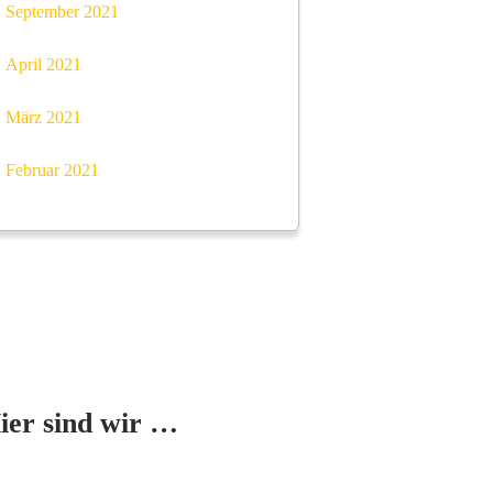
September 2021
April 2021
März 2021
Februar 2021
Mit dem
Laden der
Karte
ier sind wir …
akzeptieren
Sie die
Datenschutzerklärung
von
Google.