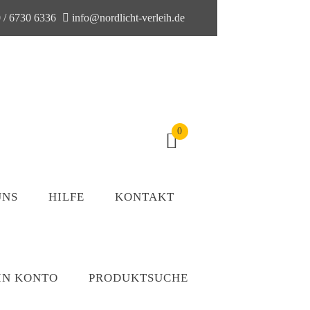
 / 6730 6336
info@nordlicht-verleih.de
0
UNS
HILFE
KONTAKT
IN KONTO
PRODUKTSUCHE