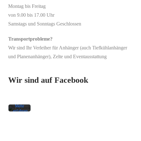
Montag bis Freitag
von 9.00 bis 17.00 Uhr
Samstags und Sonntags Geschlossen
Transportprobleme?
Wir sind Ihr Verleiher für Anhänger (auch Tiefkühlanhänger
Mit
und Planenanhänger), Zelte und Eventausstattung
dem
Laden
des
Beitrags
Wir sind auf Facebook
akzeptieren
Sie die
Datenschutzerklärung
von
Facebook.
Mehr
erfahren
Beitrag
laden