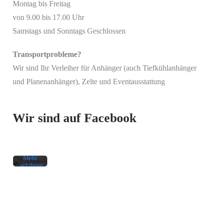
Montag bis Freitag
von 9.00 bis 17.00 Uhr
Samstags und Sonntags Geschlossen
Transportprobleme?
Wir sind Ihr Verleiher für Anhänger (auch Tiefkühlanhänger
Mit
und Planenanhänger), Zelte und Eventausstattung
dem
Laden
des
Beitrags
Wir sind auf Facebook
akzeptieren
Sie die
Datenschutzerklärung
von
Facebook.
Mehr
erfahren
Beitrag
laden