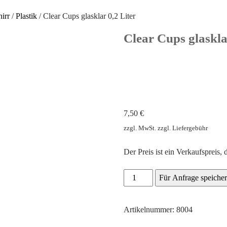
irr
/
Plastik
/ Clear Cups glasklar 0,2 Liter
Clear Cups glaskla
7,50
€
zzgl. MwSt. zzgl. Liefergebühr
Der Preis ist ein Verkaufspreis, 
Clear
Für Anfrage speiche
Cups
glasklar
Artikelnummer: 8004
0,2