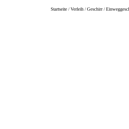
Startseite
/
Verleih
/
Geschirr
/
Einweggesch