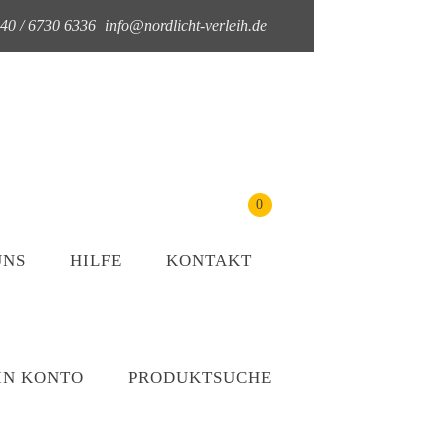
040 / 6730 6336
info@nordlicht-verleih.de
0
UNS
HILFE
KONTAKT
IN KONTO
PRODUKTSUCHE