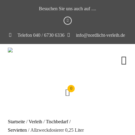
Besuchen Sie uns auch auf ....
Telefon 040 / 6730 6336
info@nordlicht-verleih.de
0
Startseite
/
Verleih
/
Tischbedarf /
Servietten
/ Allzweckdosierer 0,25 Liter