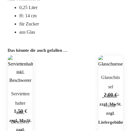
0,25 Liter
H: 14 cm
für Zucker
aus Glas
Das könnte dir auch gefallen …
Glasschüs
sel
Servietten
2,00
€
„Classic“
halter
zzgl. MwSt.
Groß
1,50
€
inkl.
zzgl.
zzgl. MwSt.
Beschwer
Liefergebühr
zzgl.