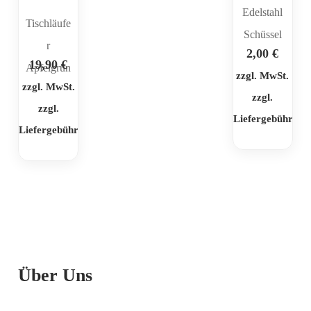
Edelstahl
Tischläufe
Schüssel
r
2,00
€
19,90
€
Apfelgrün
zzgl. MwSt.
zzgl. MwSt.
zzgl.
zzgl.
Liefergebühr
Liefergebühr
Über Uns