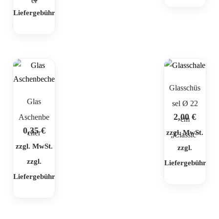
er
Liefergebühr
Glasschüs
Glas
sel Ø 22
2,00
€
Aschenbe
cm
0,35
€
cher
zzgl. MwSt.
„Classic“
zzgl. MwSt.
zzgl.
zzgl.
Liefergebühr
Liefergebühr