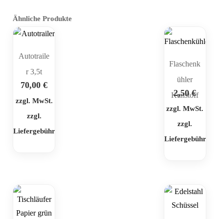
Ähnliche Produkte
Autotraile
Flaschenk
r 3,5t
ühler
70,00
€
2,50
€
Kunstoff
zzgl. MwSt.
zzgl. MwSt.
zzgl.
zzgl.
Liefergebühr
Liefergebühr