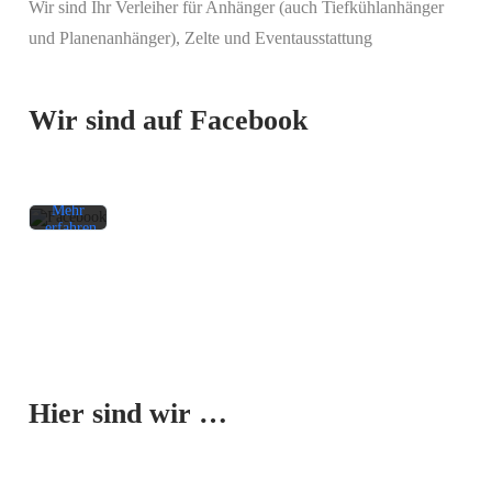
Wir sind Ihr Verleiher für Anhänger (auch Tiefkühlanhänger
Mit
und Planenanhänger), Zelte und Eventausstattung
dem
Laden
des
Beitrags
Wir sind auf Facebook
akzeptieren
Sie die
Datenschutzerklärung
von
Facebook.
Mehr
erfahren
Beitrag
laden
Facebook-
Mit dem
Beiträge
Laden der
immer
Karte
entsperren
Hier sind wir …
akzeptieren
Sie die
Datenschutzerklärung
von
Google.