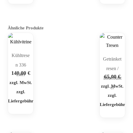
Ähnliche Produkte
Kühltrese
Getränket
n 336
resen /
140,00
€
Liter
65,00
€
Infocount
zzgl. MwSt.
zzgl. MwSt.
er
zzgl.
zzgl.
Liefergebühr
Liefergebühr