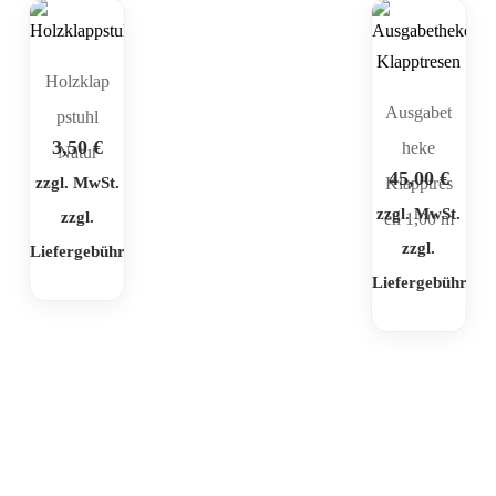
Holzklap
Ausgabet
pstuhl
3,50
€
heke
Natur
45,00
€
zzgl. MwSt.
Klapptres
zzgl. MwSt.
zzgl.
en 1,00 m
zzgl.
Liefergebühr
Liefergebühr