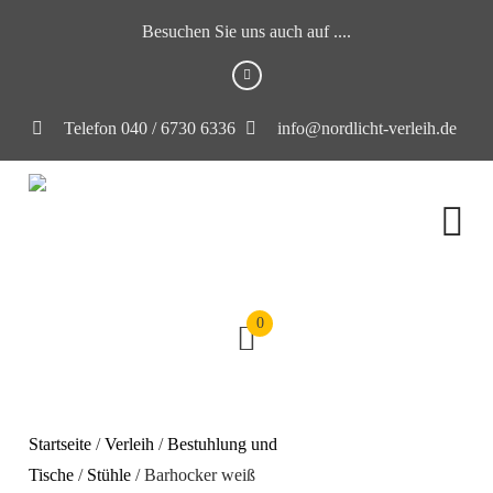
Besuchen Sie uns auch auf ....
Telefon 040 / 6730 6336
info@nordlicht-verleih.de
0
Startseite
/
Verleih
/
Bestuhlung und
Tische
/
Stühle
/ Barhocker weiß