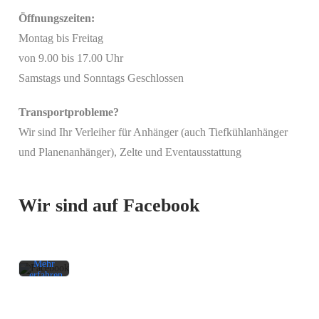
Öffnungszeiten:
Montag bis Freitag
von 9.00 bis 17.00 Uhr
Samstags und Sonntags Geschlossen
Transportprobleme?
Wir sind Ihr Verleiher für Anhänger (auch Tiefkühlanhänger
Mit
und Planenanhänger), Zelte und Eventausstattung
dem
Laden
des
Beitrags
Wir sind auf Facebook
akzeptieren
Sie die
Datenschutzerklärung
von
Facebook.
Mehr
erfahren
Beitrag
laden