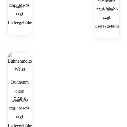
schwarz
zzgl. MwSt.
Ballen
zzgl. MwSt.
Ballen
zzgl.
zzgl.
Liefergebühr
Liefergebühr
Bühnenm
olton
7,50
€
weiß cm²
zzgl. MwSt.
zzgl.
Liefergebühr