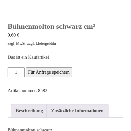
Bühnenmolton schwarz cm²
9,60
€
zzgl. MwSt. zzgl. Liefergebühr
Das ist ein Kaufartikel
Bühnenmolton
Für Anfrage speichern
schwarz
cm²
Artikelnummer: 8582
Menge
Beschreibung
Zusätzliche Informationen
Bühnenmolton schwarz