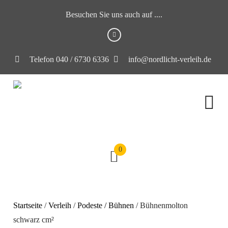
Besuchen Sie uns auch auf ....
Telefon 040 / 6730 6336
info@nordlicht-verleih.de
0
Startseite
/
Verleih
/
Podeste / Bühnen
/ Bühnenmolton
schwarz cm²