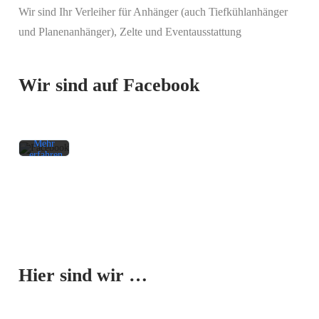
Wir sind Ihr Verleiher für Anhänger (auch Tiefkühlanhänger
Mit
und Planenanhänger), Zelte und Eventausstattung
dem
Laden
des
Beitrags
Wir sind auf Facebook
akzeptieren
Sie die
Datenschutzerklärung
von
Facebook.
Mehr
erfahren
Beitrag
laden
Facebook-
Mit dem
Beiträge
Laden der
immer
Karte
entsperren
Hier sind wir …
akzeptieren
Sie die
Datenschutzerklärung
von