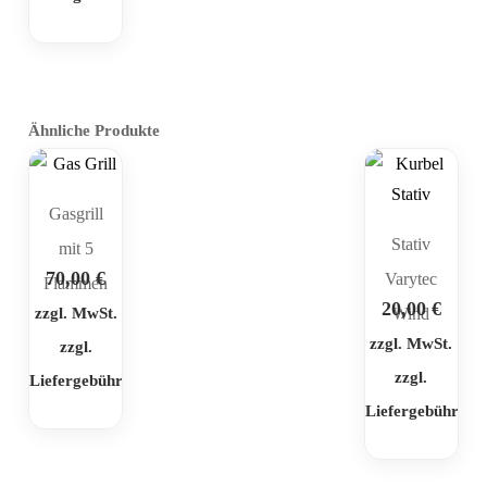
Ähnliche Produkte
Gasgrill
Stativ
mit 5
70,00
€
Varytec
Flammen
20,00
€
zzgl. MwSt.
Wind
zzgl. MwSt.
zzgl.
zzgl.
Liefergebühr
Liefergebühr