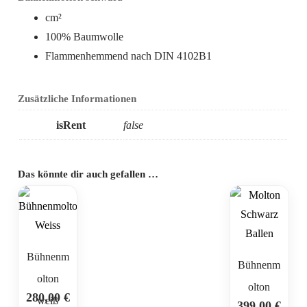
cm²
100% Baumwolle
Flammenhemmend nach DIN 4102B1
Zusätzliche Informationen
isRent
false
Das könnte dir auch gefallen …
Bühnenm
Bühnenm
olton
olton
280,00
€
weiß
399,00
€