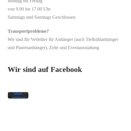
Montag bis Freitag
von 9.00 bis 17.00 Uhr
Samstags und Sonntags Geschlossen
Transportprobleme?
Wir sind Ihr Verleiher für Anhänger (auch Tiefkühlanhänger
Mit
und Planenanhänger), Zelte und Eventausstattung
dem
Laden
des
Beitrags
Wir sind auf Facebook
akzeptieren
Sie die
Datenschutzerklärung
von
Facebook.
Mehr
erfahren
Beitrag
laden
Facebook-