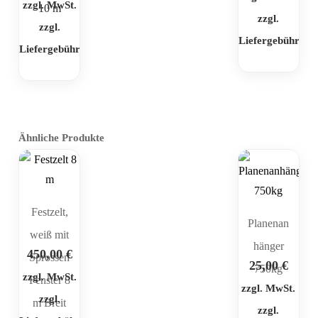
zzgl. MwSt.
10 m
zzgl.
zzgl.
Liefergebühr
Liefergebühr
Ähnliche Produkte
Festzelt,
Planenan
weiß mit
hänger
450,00
€
Sprossen
25,00
€
750kg
zzgl. MwSt.
Fenster 8
zzgl. MwSt.
zzgl.
m Breit
zzgl.