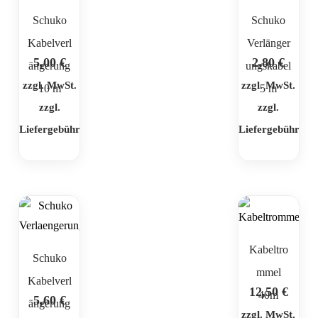
Schuko
Schuko
Kabelverl
Verlänger
5,00
€
2,80
€
ängerung
ungskabel
zzgl. MwSt.
zzgl. MwSt.
10 m
5 m
zzgl.
zzgl.
Liefergebühr
Liefergebühr
Kabeltro
Schuko
mmel
Kabelverl
12,50
€
40m
5,60
€
ängerung
zzgl. MwSt.