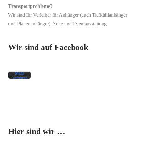
Transportprobleme?
Wir sind Ihr Verleiher für Anhänger (auch Tiefkühlanhänger
Mit
und Planenanhänger), Zelte und Eventausstattung
dem
Laden
des
Beitrags
Wir sind auf Facebook
akzeptieren
Sie die
Datenschutzerklärung
von
Facebook.
Mehr
erfahren
Beitrag
laden
Facebook-
Mit dem
Beiträge
Laden der
immer
Karte
entsperren
Hier sind wir …
akzeptieren
Sie die
Datenschutzerklärung