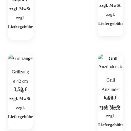
zzgl. MwSt.
zzgl. MwSt.
zzgl.
zzgl.
Liefergebühr
Liefergebühr
Grillzang
Grill
e 42 cm
3,50
€
Anzünder
lang
6,00
€
zzgl. MwSt.
sticks,
zzgl. MwSt.
zzgl.
100 Stück
zzgl.
Liefergebühr
Liefergebühr