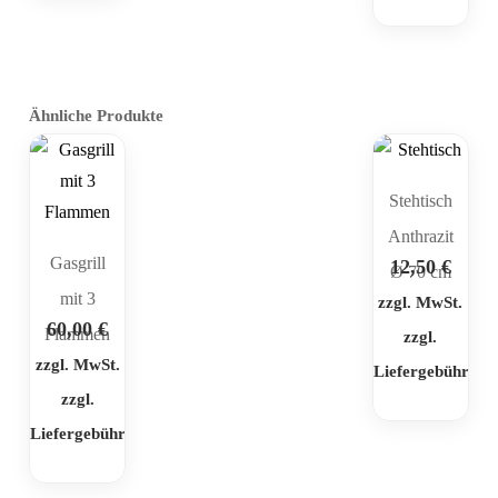
Ähnliche Produkte
Stehtisch
Anthrazit
Gasgrill
12,50
€
Ø 70 cm
mit 3
zzgl. MwSt.
60,00
€
Flammen
zzgl.
zzgl. MwSt.
Liefergebühr
zzgl.
Liefergebühr