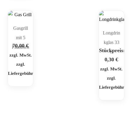
Gasgrill
Longdrin
mit 5
kglas 33
70,00
€
Flammen
Stückpreis:
cl
zzgl. MwSt.
0,30
€
zzgl.
zzgl. MwSt.
Liefergebühr
zzgl.
Liefergebühr