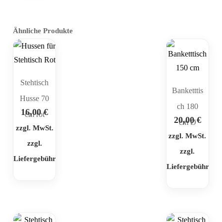
Ähnliche Produkte
Stehtisch
Banketttis
Husse 70
ch 180
16,00
€
cm rot
20,00
€
cm Ø
zzgl. MwSt.
zzgl. MwSt.
zzgl.
zzgl.
Liefergebühr
Liefergebühr