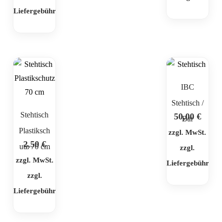
Liefergebühr
IBC
Stehtisch /
Stehtisch
50,00
€
Bar
Plastiksch
zzgl. MwSt.
2,50
€
utz 70 cm
zzgl.
zzgl. MwSt.
Liefergebühr
zzgl.
Liefergebühr