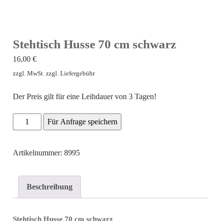
Stehtisch Husse 70 cm schwarz
16,00
€
zzgl. MwSt. zzgl. Liefergebühr
Der Preis gilt für eine Leihdauer von 3 Tagen!
Stehtisch
Für Anfrage speichern
Husse
70
Artikelnummer: 8995
cm
schwarz
Beschreibung
Menge
Stehtisch
Husse
70 cm schwarz