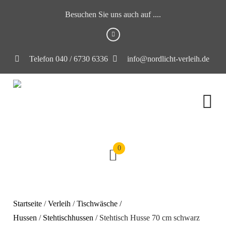
Besuchen Sie uns auch auf ....
Telefon 040 / 6730 6336
info@nordlicht-verleih.de
0
Startseite
/
Verleih
/
Tischwäsche /
Hussen
/
Stehtischhussen
/ Stehtisch Husse 70 cm schwarz