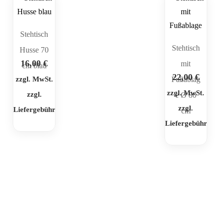
Stehtisch
Stehtisch
Husse 70
16,00
€
mit
cm blau
22,00
€
zzgl. MwSt.
Fußablag
zzgl. MwSt.
zzgl.
e Ø 80
zzgl.
Liefergebühr
cm
Liefergebühr