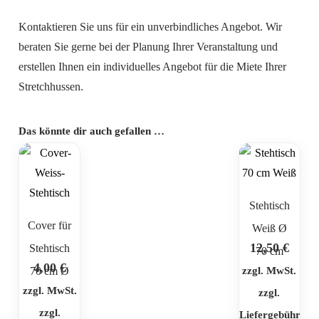
Kontaktieren Sie uns für ein unverbindliches Angebot. Wir
beraten Sie gerne bei der Planung Ihrer Veranstaltung und
erstellen Ihnen ein individuelles Angebot für die Miete Ihrer
Stretchhussen.
Das könnte dir auch gefallen …
Stehtisch
Cover für
Weiß Ø
12,50
€
Stehtisch
70 cm
4,00
€
70 cm Ø
zzgl. MwSt.
zzgl. MwSt.
zzgl.
zzgl.
Liefergebühr