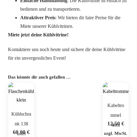
Einfache Handhabung
: Die Kühlvitrine ist einfach zu
bedienen und zu transportieren.
Attraktiver Preis
: Wir bieten dir faire Preise für die
Miete unserer Kühlvitrinen.
Miete jetzt deine Kühlvitrine!
Kontaktiere uns noch heute und sichere dir deine Kühlvitrine
für ein unvergessliches Event!
Das könnte dir auch gefallen …
Kabeltro
Kühlschra
mmel
12,50
€
nk 138
40m
60,00
€
Liter
zzgl. MwSt.