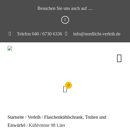
Besuchen Sie uns auch auf ....
Telefon 040 / 6730 6336
info@nordlicht-verleih.de
0
Startseite
/
Verleih
/
Flaschenkühlschrank, Truhen und
Eiswürfel
/ Kühlvitrine 98 Liter