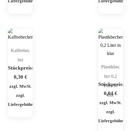
Liefergebühr
Liefergebühr
Kaffeebec
her
Plastikbec
Stückpreis:
her 0,2
0,30
€
Stückpreis:
Liter in
zzgl. MwSt.
0,04
€
klar
zzgl.
zzgl. MwSt.
Liefergebühr
zzgl.
Liefergebühr