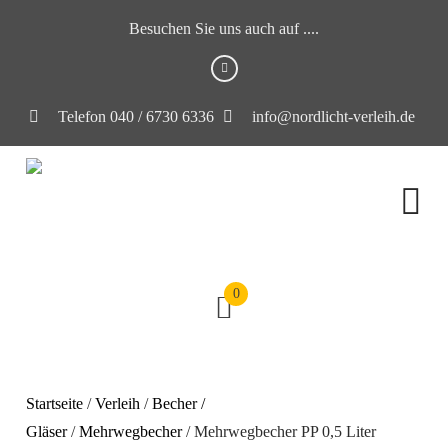
Besuchen Sie uns auch auf ....
Telefon 040 / 6730 6336
info@nordlicht-verleih.de
0
Startseite
/
Verleih
/
Becher /
Gläser
/
Mehrwegbecher
/ Mehrwegbecher PP 0,5 Liter