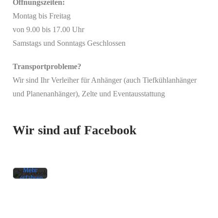
Öffnungszeiten:
Montag bis Freitag
von 9.00 bis 17.00 Uhr
Samstags und Sonntags Geschlossen
Transportprobleme?
Wir sind Ihr Verleiher für Anhänger (auch Tiefkühlanhänger
Mit
und Planenanhänger), Zelte und Eventausstattung
dem
Laden
des
Beitrags
Wir sind auf Facebook
akzeptieren
Sie die
Datenschutzerklärung
von
Facebook.
Mehr
erfahren
Beitrag
laden