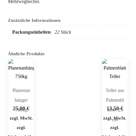
Mehrwegbecher.
Zusätzliche Informationen
Packungseinheiten
22 Stück
Ähnliche Produkte
Planenan
Teller aus
hänger
Palmenbl
25,00
€
13,50
€
750kg
att Ø 25
zzgl. MwSt.
zzgl. MwSt.
cm
zzgl.
zzgl.