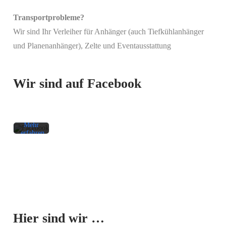
Transportprobleme?
Wir sind Ihr Verleiher für Anhänger (auch Tiefkühlanhänger
Mit
und Planenanhänger), Zelte und Eventausstattung
dem
Laden
des
Beitrags
Wir sind auf Facebook
akzeptieren
Sie die
Datenschutzerklärung
von
Facebook.
Mehr
erfahren
Beitrag
laden
Facebook-
Mit dem
Beiträge
Laden der
immer
Karte
entsperren
Hier sind wir …
akzeptieren
Sie die