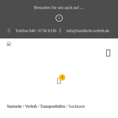
Besuchen Sie uns auch auf ....
Telefon 040 / 6730 6336
info@nordlicht-verleih.de
0
Startseite
/
Verleih
/
Transporthilfen
/ Sackkarre