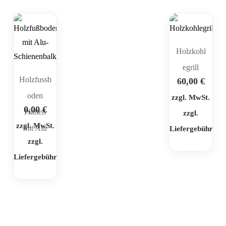
Holzkohl
egrill
Holzfussb
60,00
€
oden
zzgl. MwSt.
0,00
€
Platten
zzgl.
zzgl. MwSt.
mit Alu
Liefergebühr
zzgl.
Liefergebühr