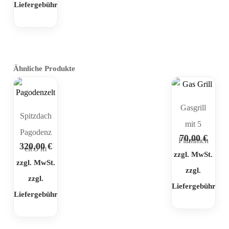
Liefergebühr
Ähnliche Produkte
Gasgrill
Spitzdach
mit 5
Pagodenz
70,00
€
Flammen
320,00
€
elt 5 m
zzgl. MwSt.
zzgl. MwSt.
zzgl.
zzgl.
Liefergebühr
Liefergebühr