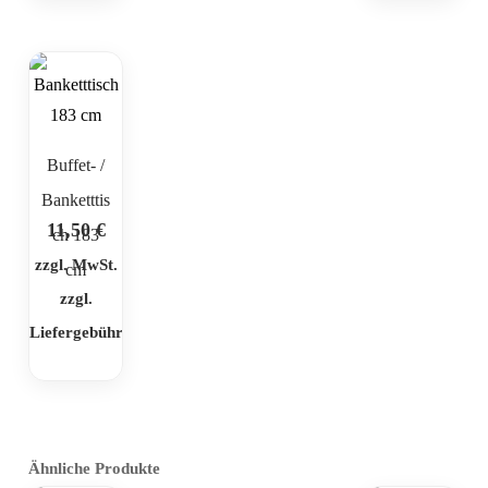
Buffet- /
Banketttis
11,50
€
ch 183
zzgl. MwSt.
cm
zzgl.
Liefergebühr
Ähnliche Produkte