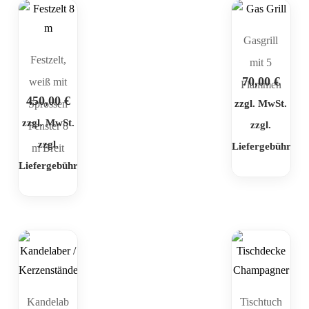
Gasgrill
Festzelt,
mit 5
70,00
€
weiß mit
Flammen
450,00
€
Sprossen
zzgl. MwSt.
zzgl. MwSt.
zzgl.
Fenster 8
zzgl.
Liefergebühr
m Breit
Liefergebühr
Kandelab
Tischtuch