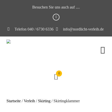
Besuchen Sie uns auch auf ....
Telefon 040 / 6730 6336
info@nordlicht-verleih.de
0
Startseite
/
Verleih
/
Skirting
/ Skirtingklammer