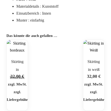
Materialdetails : Kunststoff
Einsatzbereich : Innen
Muster : einfarbig
Das könnte dir auch gefallen …
Skirting
Skirting
in
in weiß
32,00
€
32,00
€
bordeaux
zzgl. MwSt.
zzgl. MwSt.
zzgl.
zzgl.
Liefergebühr
Liefergebühr