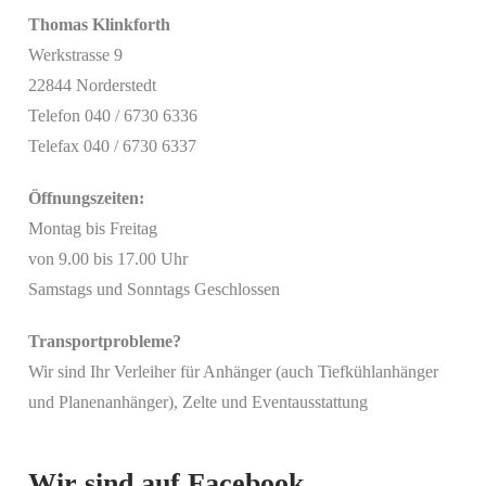
Thomas Klinkforth
Werkstrasse 9
22844 Norderstedt
Telefon 040 / 6730 6336
Telefax 040 / 6730 6337
Öffnungszeiten:
Montag bis Freitag
von 9.00 bis 17.00 Uhr
Samstags und Sonntags Geschlossen
Transportprobleme?
Wir sind Ihr Verleiher für Anhänger (auch Tiefkühlanhänger
Mit
und Planenanhänger), Zelte und Eventausstattung
dem
Laden
des
Beitrags
Wir sind auf Facebook
akzeptieren