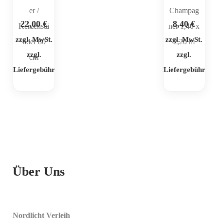
er /
Champag
22,00
€
8,40
€
Kerzenstä
ner 1,40 x
zzgl. MwSt.
zzgl. MwSt.
nder 80
2,20 m
zzgl.
zzgl.
cm
Liefergebühr
Liefergebühr
Über Uns
Nordlicht Verleih