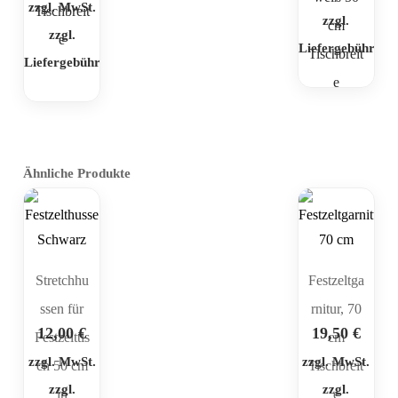
zzgl. MwSt.
Tischbreit
zzgl.
cm
zzgl.
e
Liefergebühr
Tischbreit
Liefergebühr
e
Ähnliche Produkte
Stretchhu
Festzeltga
ssen für
rnitur, 70
12,00
€
19,50
€
Festzelttis
cm
zzgl. MwSt.
zzgl. MwSt.
ch 50 cm
Tischbreit
zzgl.
zzgl.
in
e