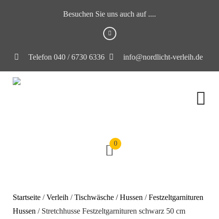
Besuchen Sie uns auch auf ....
Telefon 040 / 6730 6336
info@nordlicht-verleih.de
0
Startseite
/
Verleih
/
Tischwäsche / Hussen
/
Festzeltgarnituren
Hussen
/ Stretchhusse Festzeltgarnituren schwarz 50 cm