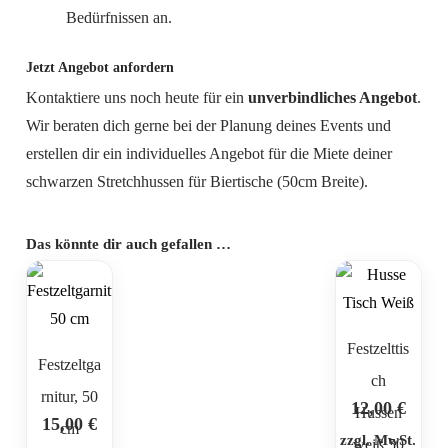
Bedürfnissen an.
Jetzt Angebot anfordern
Kontaktiere uns noch heute für ein
unverbindliches Angebot
.
Wir beraten dich gerne bei der Planung deines Events und
erstellen dir ein individuelles Angebot für die Miete deiner
schwarzen Stretchhussen für Biertische (50cm Breite).
Das könnte dir auch gefallen …
Festzelttis
Festzeltga
ch
rnitur, 50
12,00
€
Hussen
15,00
€
cm
zzgl. MwSt.
weiß 50