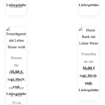
Liefergebühr
Liefergebühr
Schwarz
Festzeltba
Hussen
nk mit
für
18,00
€
Lehne
39,00
€
Festzeltga
zzgl. MwSt.
Hussen in
zzgl. MwSt.
rnituren
zzgl.
Weiß
zzgl.
mit Lehne
Liefergebühr
Liefergebühr
in Weiß
70 cm