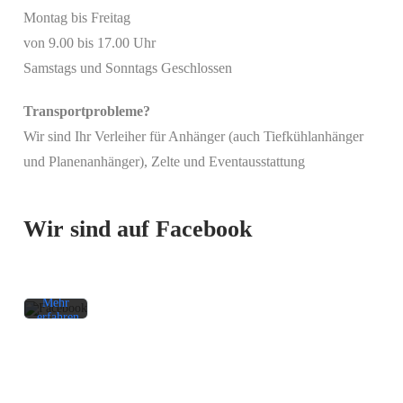
Montag bis Freitag
von 9.00 bis 17.00 Uhr
Samstags und Sonntags Geschlossen
Transportprobleme?
Wir sind Ihr Verleiher für Anhänger (auch Tiefkühlanhänger
Mit
und Planenanhänger), Zelte und Eventausstattung
dem
Laden
des
Beitrags
Wir sind auf Facebook
akzeptieren
Sie die
Datenschutzerklärung
von
Facebook.
Mehr
erfahren
Beitrag
laden