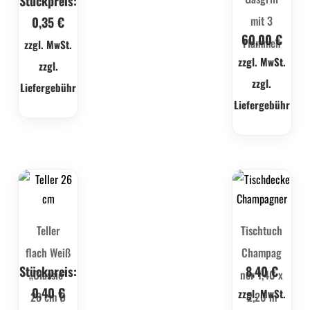
Stückpreis:
mit 3
0,35
€
60,00
€
Flammen
zzgl. MwSt.
zzgl. MwSt.
zzgl.
zzgl.
Liefergebühr
Liefergebühr
Teller
Tischtuch
flach Weiß
Champag
Stückpreis:
8,40
€
„Classic“
ner 1,40 x
0,40
€
zzgl. MwSt.
28 cm Ø
2,20 m