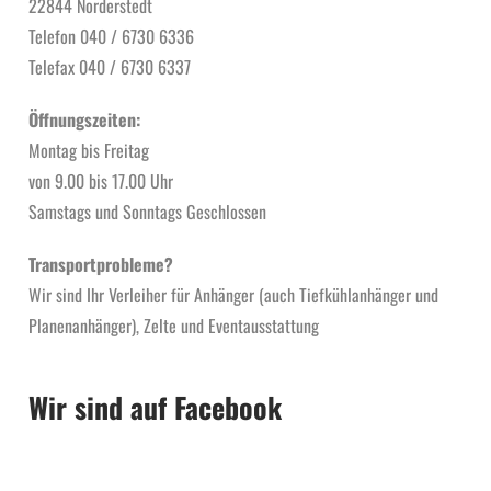
22844 Norderstedt
Telefon 040 / 6730 6336
Telefax 040 / 6730 6337
Öffnungszeiten:
Montag bis Freitag
von 9.00 bis 17.00 Uhr
Samstags und Sonntags Geschlossen
Transportprobleme?
Mit
Wir sind Ihr Verleiher für Anhänger (auch Tiefkühlanhänger und
dem
Laden
Planenanhänger), Zelte und Eventausstattung
des
Beitrags
akzeptieren
Wir sind auf Facebook
Sie die
Datenschutzerklärung
von
Facebook.