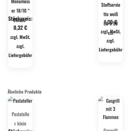
Menümess
Stoffservie
er 18/10 “
tte weiß
Stückpreis:
Classic“
1,30
€
50 x 50
0,32
€
zzgl. MwSt.
cm
zzgl. MwSt.
zzgl.
zzgl.
Liefergebühr
Liefergebühr
Ähnliche Produkte
Pastatelle
r klein
Gasgrill