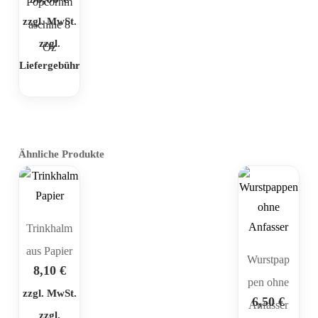
Popcornm
zzgl. MwSt.
aschine 8
zzgl.
Oz
Liefergebühr
Ähnliche Produkte
Trinkhalm
aus Papier
Wurstpap
8,10
€
pen ohne
zzgl. MwSt.
6,50
€
Anfasser
zzgl.