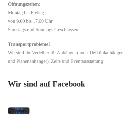
Öffnungszeiten:
Montag bis Freitag
von 9.00 bis 17.00 Uhr
Samstags und Sonntags Geschlossen
Transportprobleme?
Wir sind Ihr Verleiher für Anhänger (auch Tiefkühlanhänger
Mit
und Planenanhänger), Zelte und Eventausstattung
dem
Laden
des
Beitrags
Wir sind auf Facebook
akzeptieren
Sie die
Datenschutzerklärung
von
Facebook.
Mehr
erfahren
Beitrag
laden