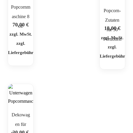
Popcornm
Popcorn-
aschine 8
Zutaten
70,00
€
oz
18,00
€
für 50
zzgl. MwSt.
zzgl. MwSt.
Portionen
zzgl.
zzgl.
Liefergebühr
Liefergebühr
Dekowag
en für
30,00
€