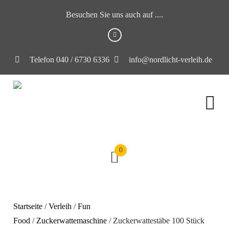
Besuchen Sie uns auch auf ....
Telefon 040 / 6730 6336
info@nordlicht-verleih.de
0
Startseite
/
Verleih
/
Fun
Food
/
Zuckerwattemaschine
/ Zuckerwattestäbe 100 Stück