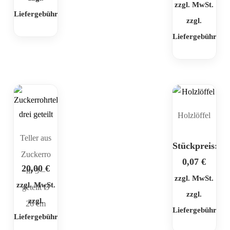
zzgl. MwSt.
Liefergebühr
zzgl.
Liefergebühr
Holzlöffel
Teller aus
Stückpreis:
Zuckerro
0,07
€
20,00
€
hr 3 –
zzgl. MwSt.
zzgl. MwSt.
geteilt Ø
zzgl.
zzgl.
26 cm
Liefergebühr
Liefergebühr