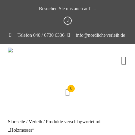
Besuchen Sie uns auch auf ....
Telefon 040 / 6730 6336
info@nordlicht-verleih.de
0
Startseite
/
Verleih
/ Produkte verschlagwortet mit
„Holzmesser“