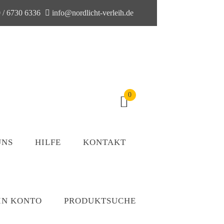
 / 6730 6336
info@nordlicht-verleih.de
0
UNS
HILFE
KONTAKT
IN KONTO
PRODUKTSUCHE