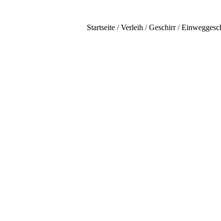
Startseite
/
Verleih
/
Geschirr
/
Einweggesch