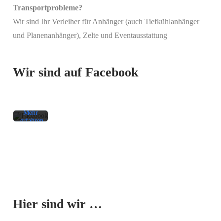
Transportprobleme?
Wir sind Ihr Verleiher für Anhänger (auch Tiefkühlanhänger
Mit
und Planenanhänger), Zelte und Eventausstattung
dem
Laden
des
Beitrags
Wir sind auf Facebook
akzeptieren
Sie die
Datenschutzerklärung
von
Facebook.
Mehr
erfahren
Beitrag
laden
Facebook-
Mit dem
Beiträge
Laden der
immer
Karte
entsperren
Hier sind wir …
akzeptieren
Sie die
Datenschutzerklärung