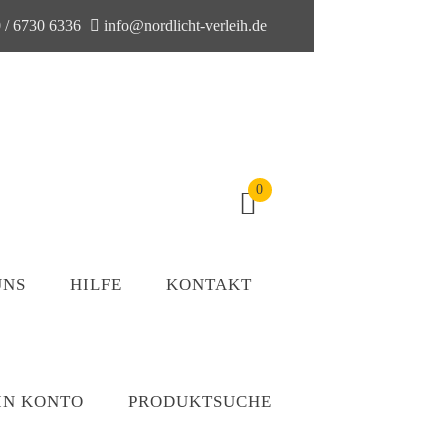
 / 6730 6336
info@nordlicht-verleih.de
0
UNS
HILFE
KONTAKT
IN KONTO
PRODUKTSUCHE