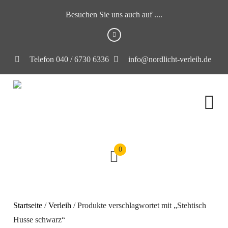
Besuchen Sie uns auch auf ....
Telefon 040 / 6730 6336
info@nordlicht-verleih.de
0
Startseite
/
Verleih
/ Produkte verschlagwortet mit „Stehtisch
Husse schwarz“