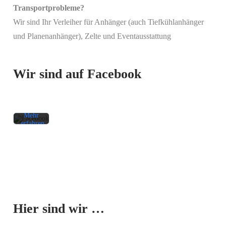
Transportprobleme?
Wir sind Ihr Verleiher für Anhänger (auch Tiefkühlanhänger
Mit
und Planenanhänger), Zelte und Eventausstattung
dem
Laden
des
Beitrags
Wir sind auf Facebook
akzeptieren
Sie die
Datenschutzerklärung
von
Facebook.
Mehr
erfahren
Beitrag
laden
Facebook-
Mit dem
Beiträge
Laden der
immer
Karte
entsperren
Hier sind wir …
akzeptieren
Sie die
Datenschutzerklärung