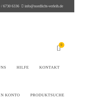
 / 6730 6336
info@nordlicht-verleih.de
0
UNS
HILFE
KONTAKT
IN KONTO
PRODUKTSUCHE