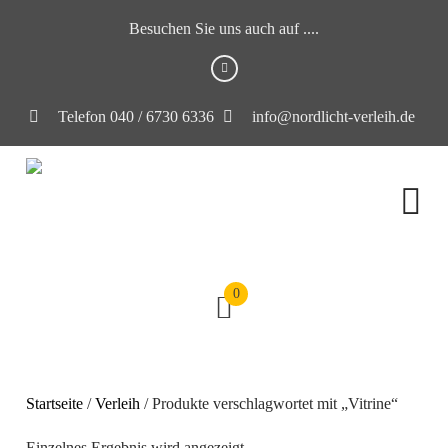
Besuchen Sie uns auch auf ....
Telefon 040 / 6730 6336
info@nordlicht-verleih.de
0
Startseite
/
Verleih
/ Produkte verschlagwortet mit „Vitrine“
Einzelnes Ergebnis wird angezeigt