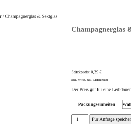
r
/ Champagnerglas & Sektglas
Champagnerglas &
Stückpreis:
0,39
€
zzgl. MwSt. zzgl. Liefergebühr
Der Preis gilt für eine Leihdaue
Packungseinheiten
Champagnerglas
Für Anfrage speiche
&