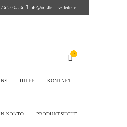
 / 6730 6336
info@nordlicht-verleih.de
0
UNS
HILFE
KONTAKT
IN KONTO
PRODUKTSUCHE