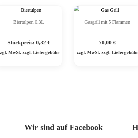
Biertulpen 0,3L
Gasgrill mit 5 Flammen
Stückpreis:
0,32
€
70,00
€
zgl. MwSt. zzgl. Liefergebühr
zzgl. MwSt. zzgl. Liefergebüh
Mit
dem
Laden
des
Beitrags
Wir sind auf Facebook
H
akzeptieren
Sie die
Datenschutzerklärung