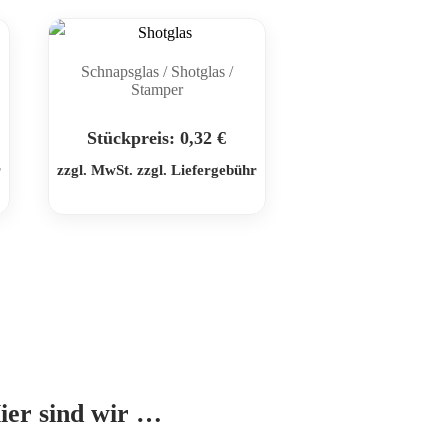
Schnapsglas / Shotglas /
Stamper
Stückpreis:
0,32
€
r
zzgl. MwSt. zzgl. Liefergebühr
Mit dem
Laden der
Karte
ier sind wir …
akzeptieren
Sie die
Datenschutzerklärung