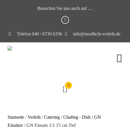
Besuchen Sie uns auch auf ....
Telefon 040 / 6730 6336
info@nordlicht-verleih.de
0
Startseite
/
Verleih
/
Catering
/
Chafing - Dish / GN
Einsätze
/ GN Einsatz 1/1 15 cm Tief