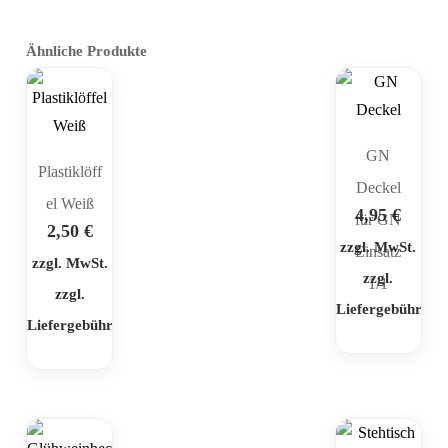
Ähnliche Produkte
GN
Plastiklöff
Deckel
el Weiß
4,95
€
für GN
2,50
€
zzgl. MwSt.
Einsatz
zzgl. MwSt.
zzgl.
1/1
zzgl.
Liefergebühr
Liefergebühr