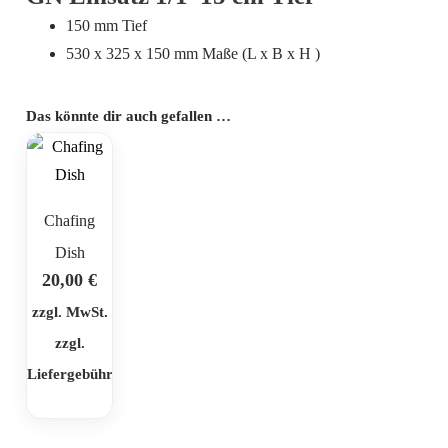
150 mm Tief
530 x 325 x 150 mm Maße (L x B x H )
Das könnte dir auch gefallen …
Chafing
Dish
20,00
€
zzgl. MwSt.
zzgl.
Liefergebühr