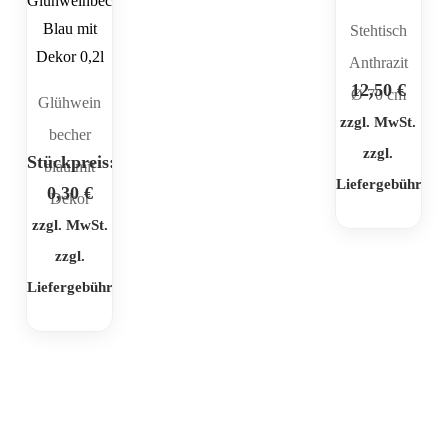
Stehtisch
Anthrazit
12,50
€
Ø 70 cm
Glühwein
zzgl. MwSt.
becher
zzgl.
Stückpreis:
blau mit
Liefergebühr
0,30
€
Dekor
zzgl. MwSt.
zzgl.
Liefergebühr