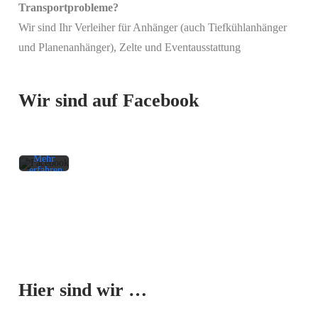
Transportprobleme?
Wir sind Ihr Verleiher für Anhänger (auch Tiefkühlanhänger
Mit
und Planenanhänger), Zelte und Eventausstattung
dem
Laden
des
Beitrags
Wir sind auf Facebook
akzeptieren
Sie die
Datenschutzerklärung
von
Facebook.
Mehr
erfahren
Beitrag
laden
Facebook-
Mit dem
Beiträge
Laden der
immer
Karte
entsperren
Hier sind wir …
akzeptieren
Sie die
Datenschutzerklärung