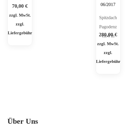
70,00
€
zzgl. MwSt.
Spitzdach
zzgl.
Pagodenz
Liefergebühr
280,00
€
elt 4 m
zzgl. MwSt.
zzgl.
Liefergebühr
Über Uns