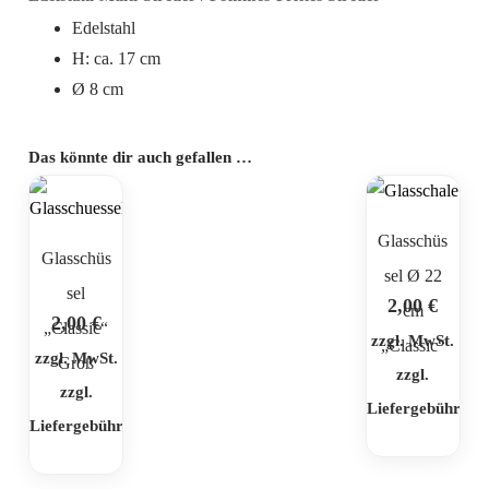
Edelstahl
H: ca. 17 cm
Ø 8 cm
Das könnte dir auch gefallen …
Glasschüs
Glasschüs
sel Ø 22
sel
2,00
€
cm
2,00
€
„Classic“
zzgl. MwSt.
„Classic“
zzgl. MwSt.
Groß
zzgl.
zzgl.
Liefergebühr
Liefergebühr