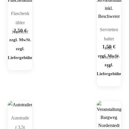
Flaschenk
ühler
Servietten
2,50
€
Kunstoff
halter
zzgl. MwSt.
1,50
€
inkl.
zzgl.
zzgl. MwSt.
Beschwer
Liefergebühr
zzgl.
er
Liefergebühr
Autotraile
r 3,5t