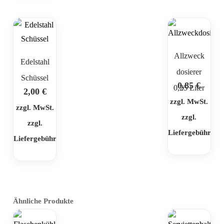
Allzweck
Edelstahl
dosierer
Schüssel
0,85
€
0,25 Liter
2,00
€
zzgl. MwSt.
zzgl. MwSt.
zzgl.
zzgl.
Liefergebühr
Liefergebühr
Ähnliche Produkte