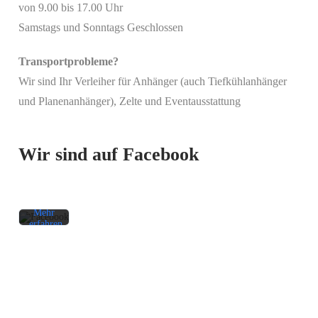
von 9.00 bis 17.00 Uhr
Samstags und Sonntags Geschlossen
Transportprobleme?
Wir sind Ihr Verleiher für Anhänger (auch Tiefkühlanhänger
Mit
und Planenanhänger), Zelte und Eventausstattung
dem
Laden
des
Beitrags
Wir sind auf Facebook
akzeptieren
Sie die
Datenschutzerklärung
von
Facebook.
Mehr
erfahren
Beitrag
laden
Facebook-
Mit dem
Beiträge