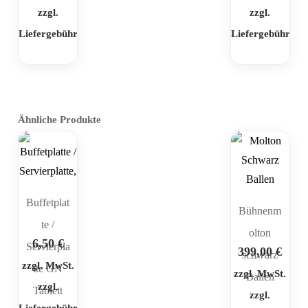
zzgl.
zzgl.
Liefergebühr
Liefergebühr
Ähnliche Produkte
Buffetplat
Bühnenm
te /
olton
6,50
€
Servierpla
399,00
€
schwarz
zzgl. MwSt.
tte GN
zzgl. MwSt.
Ballen
zzgl.
Tablett
zzgl.
Liefergebühr