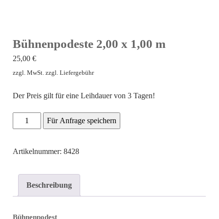
Bühnenpodeste 2,00 x 1,00 m
25,00
€
zzgl. MwSt. zzgl. Liefergebühr
Der Preis gilt für eine Leihdauer von 3 Tagen!
Bühnenpodeste
Für Anfrage speichern
2,00
x
Artikelnummer: 8428
1,00
m
Beschreibung
Menge
Bühnenpodest