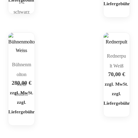
1/2
Liefergebühr
schwarz
Rednerpu
Bühnenm
lt Weiß
70,00
€
olton
280,00
€
weiß
zzgl. MwSt.
zzgl. MwSt.
zzgl.
Ballen
zzgl.
Liefergebühr
Liefergebühr