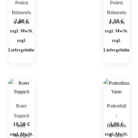
Podest
Podest
Bühnenfu
Bühnenfu
2,00
€
1,50
€
ß 40 cm
ß 20 cm
zzgl. MwSt.
zzgl. MwSt.
zzgl.
zzgl.
Liefergebühr
Liefergebühr
Roter
Podestfuß
Teppich
/
10,50
€
3,00
€
inkl.
Bühnenfu
zzgl. MwSt.
zzgl. MwSt.
Verlegen
ß Vario